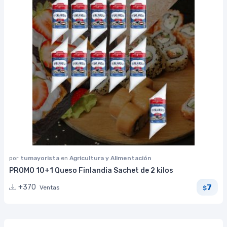
por
tumayorista
en
Agricultura y Alimentación
PROMO 10+1 Queso Finlandia Sachet de 2 kilos
7
+370
Ventas
$