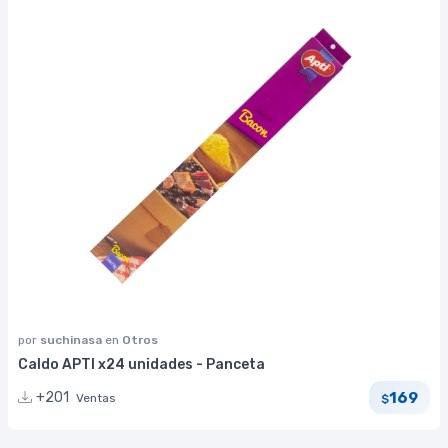
por
suchinasa
en
Otros
Caldo APTI x24 unidades - Panceta
169
+201
Ventas
$