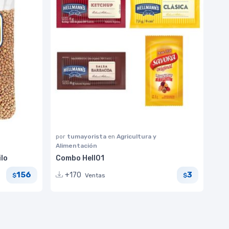
por
tumayorista
en
Agricultura y
Alimentación
ilo
Combo Hell01
156
3
+170
Ventas
$
$