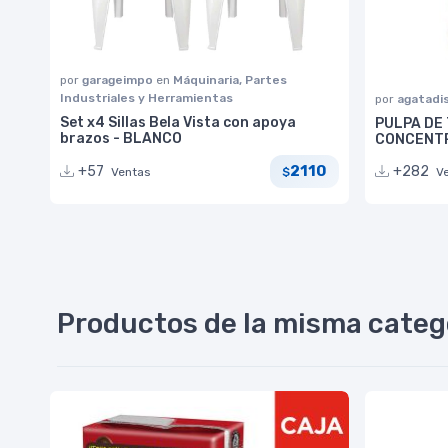
por
garageimpo
en
Máquinaria, Partes
Industriales y Herramientas
por
agatadi
Set x4 Sillas Bela Vista con apoya
PULPA DE
brazos - BLANCO
CONCENTR
2110
+57
+282
Ventas
$
V
Productos de la misma categ