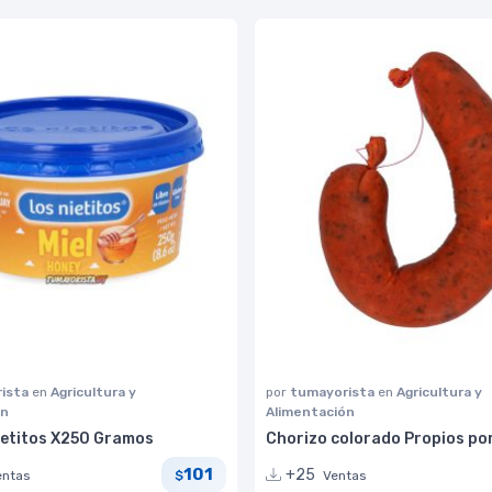
ista
en
Agricultura y
por
tumayorista
en
Agricultura y
ón
Alimentación
Nietitos X250 Gramos
Chorizo colorado Propios po
101
+25
entas
Ventas
$