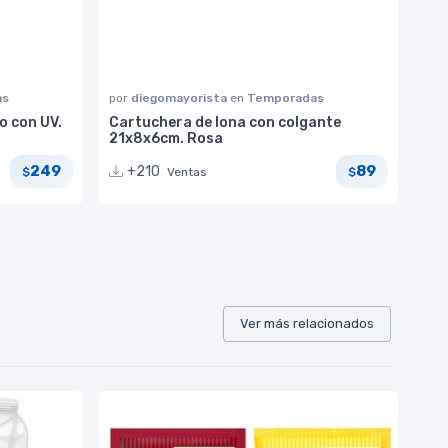
as
por
diegomayorista
en
Temporadas
o con UV.
Cartuchera de lona con colgante
21x8x6cm. Rosa
249
89
+210
Ventas
$
$
Ver más relacionados