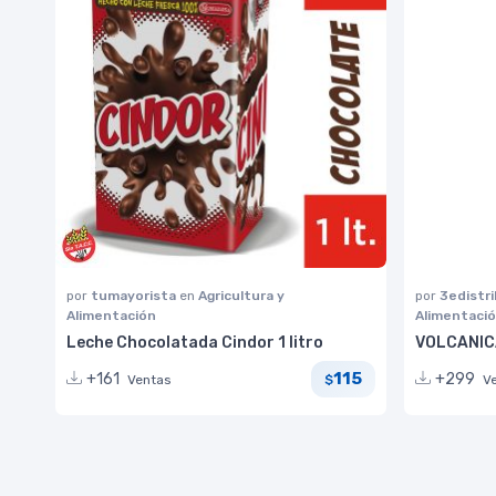
por
tumayorista
en
Agricultura y
por
3edistr
Alimentación
Alimentaci
Leche Chocolatada Cindor 1 litro
VOLCANICA
115
+161
+299
Ventas
V
$