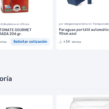
por
diegomayorista
en
Temporad
stribuidora
en
Otros
Paraguas portátil automátic
 TOMATE GOURMET
90cm azul
ADA 206 gr.
+34
Solicitar cotización
Ventas
entas
oría