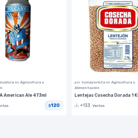
ibuidora
en
Agricultura y
por
tumayorista
en
Agricultura y
ón
Alimentación
 American Ale 473ml
Lentejas Cosecha Dorada 1 K
120
+133
entas
Ventas
$