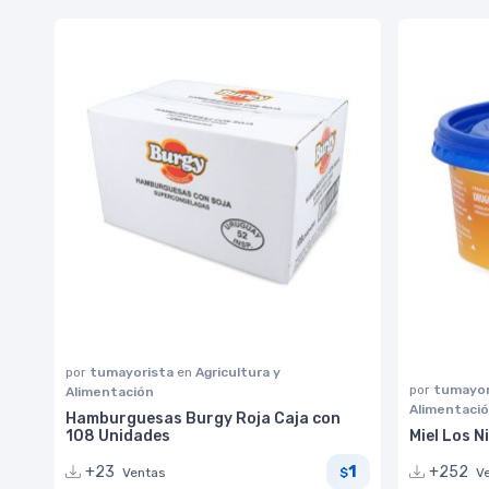
por
tumayorista
en
Agricultura y
por
tumayor
Alimentación
Alimentaci
Hamburguesas Burgy Roja Caja con
108 Unidades
Miel Los 
1
+23
+252
Ventas
V
$