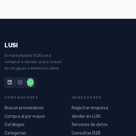
LUSI
El marketplace B2B para
comprar y vender al por mayor
en Uruguay y América Latina.
COMPRADORES
VENDEDORES
Buscar proveedores
Registrar empresa
Compra al por mayor
Vender en LUSI
Catálogos
Servicios de datos
Categorías
Consultas B2B