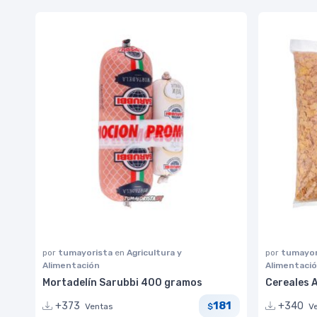
por
tumayorista
en
Agricultura y
por
tumayor
Alimentación
Alimentaci
Mortadelín Sarubbi 400 gramos
Cereales 
181
+373
+340
Ventas
V
$