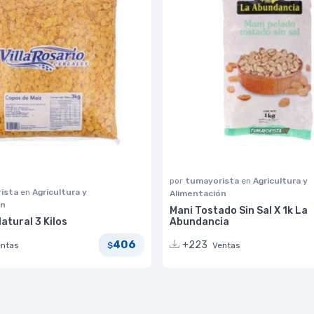
por
tumayorista
en
Agricultura y
ista
en
Agricultura y
Alimentación
ón
Mani Tostado Sin Sal X 1k La
atural 3 Kilos
Abundancia
406
+223
entas
Ventas
$