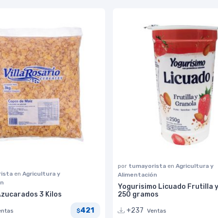
por
tumayorista
en
Agricultura y
ista
en
Agricultura y
Alimentación
ón
Yogurisimo Licuado Frutilla 
Azucarados 3 Kilos
250 gramos
421
+237
entas
Ventas
$