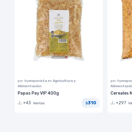
por
tumayorista
en
Agricultura y
por
tumayor
Alimentación
Alimentaci
Papas Pay VIP 400g
Cereales N
310
+43
+297
Ventas
V
$