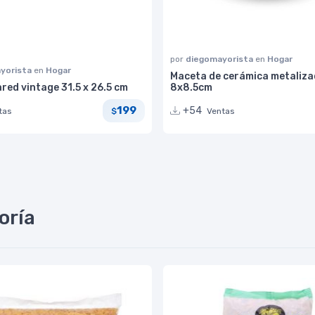
por
diegomayorista
en
Hogar
yorista
en
Hogar
Maceta de cerámica metaliz
ared vintage 31.5 x 26.5 cm
8x8.5cm
199
+54
tas
Ventas
$
oría