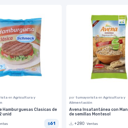
ista
en
Agricultura y
por
tumayorista
en
Agricultura y
ón
Alimentación
e Hamburguesas Clasicas de
Avena Insatantánea con Man
2 unid
de semillas Montesol
61
+280
entas
Ventas
$