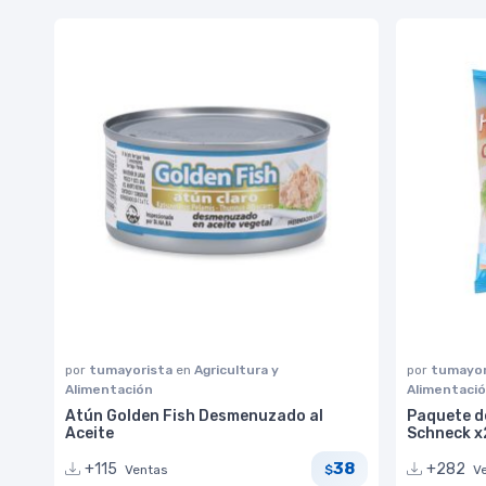
por
tumayorista
en
Agricultura y
por
tumayor
Alimentación
Alimentaci
Atún Golden Fish Desmenuzado al
Paquete d
Aceite
Schneck x
38
+115
+282
Ventas
V
$