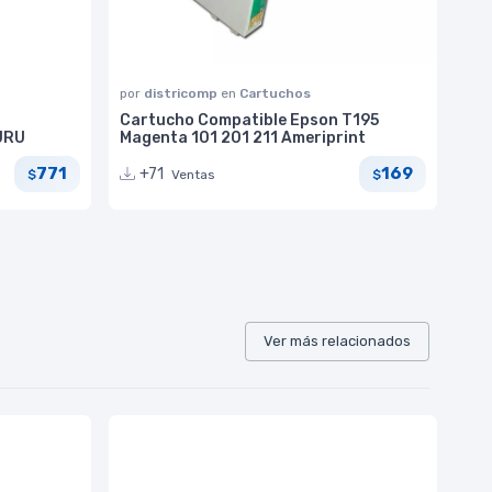
por
districomp
en
Cartuchos
Cartucho Compatible Epson T195
URU
Magenta 101 201 211 Ameriprint
771
169
+71
Ventas
$
$
Ver más relacionados