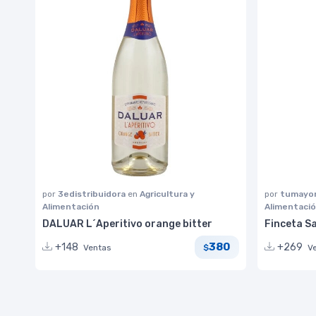
por
3edistribuidora
en
Agricultura y
por
tumayor
Alimentación
Alimentaci
DALUAR L´Aperitivo orange bitter
Finceta S
380
+148
+269
Ventas
V
$