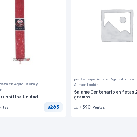
por
tumayorista
en
Agricultura y
ista
en
Agricultura y
Alimentación
ón
Salame Centenario en fetas
arubbi Una Unidad
gramos
263
+390
entas
Ventas
$