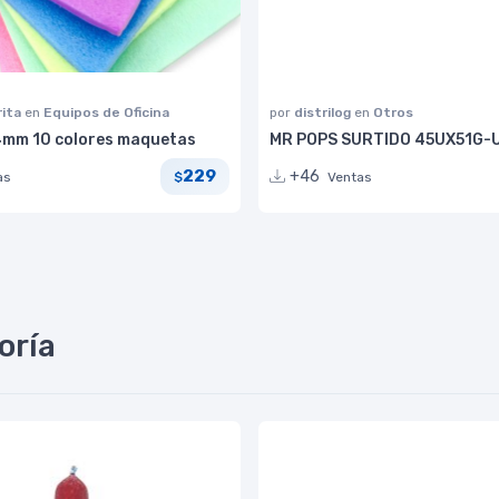
rita
en
Equipos de Oficina
por
distrilog
en
Otros
mm 10 colores maquetas
MR POPS SURTIDO 45UX51G-
229
+46
as
Ventas
$
oría