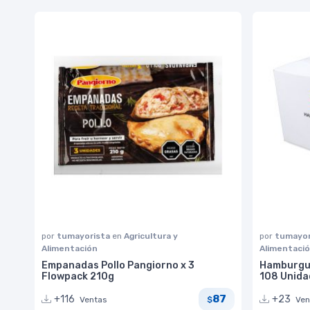
por
tumayorista
en
Agricultura y
por
tumayor
Alimentación
Alimentaci
Empanadas Pollo Pangiorno x 3
Hamburgue
Flowpack 210g
108 Unida
87
+116
+23
Ventas
Ven
$