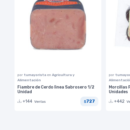
por
tumayorista
en
Agricultura y
por
tumayor
Alimentación
Alimentaci
Fiambre de Cerdo lìnea Sabrosero 1/2
Morcillas 
Unidad
Unidades
727
+144
+442
Ventas
V
$