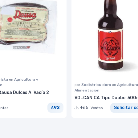
ista
en
Agricultura y
por
3edistribuidora
en
Agricultura
ón
Alimentación
Rausa Dulces Al Vacío 2
VOLCANICA Tipo Dubbel 500
92
+65
Solicitar c
entas
$
Ventas