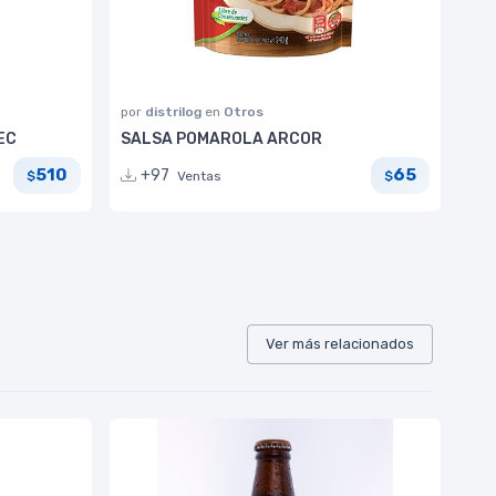
por
distrilog
en
Otros
EC
SALSA POMAROLA ARCOR
510
65
+97
Ventas
$
$
Ver más relacionados