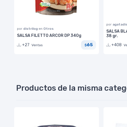
por
agatadi
por
distrilog
en
Otros
SALSA BL
SALSA FILETTO ARCOR DP 340g
38 gr.
65
+27
+408
Ventas
$
V
Productos de la misma categ