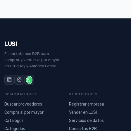
LUSI
El marketplace B2B para
comprar y vender al por mayor
en Uruguay y América Latina.
COMPRADORES
VENDEDORES
Buscar proveedores
Registrar empresa
Compra al por mayor
Vender en LUSI
Catálogos
Servicios de datos
Categorías
Consultas B2B