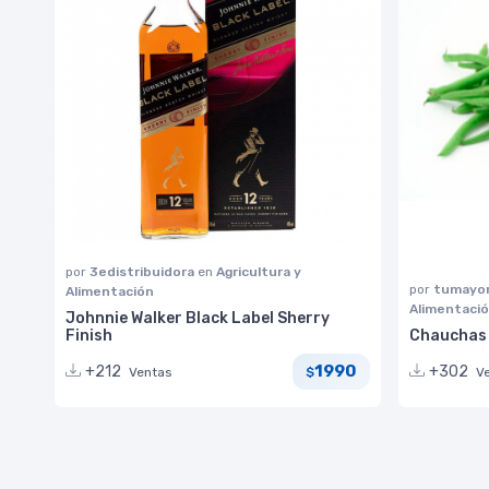
por
3edistribuidora
en
Agricultura y
por
tumayor
Alimentación
Alimentaci
Johnnie Walker Black Label Sherry
Finish
Chauchas F
1990
+212
+302
Ventas
V
$