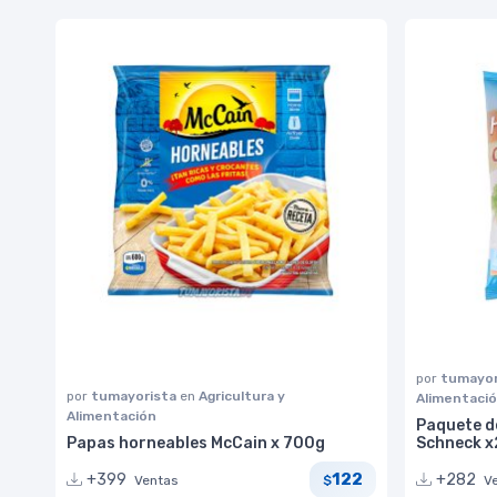
por
tumayor
por
tumayorista
en
Agricultura y
Alimentaci
Alimentación
Paquete d
Papas horneables McCain x 700g
Schneck x
122
+399
+282
Ventas
V
$