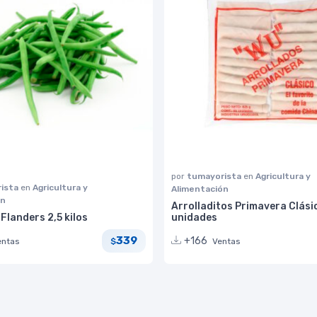
por
tumayorista
en
Agricultura y
ista
en
Agricultura y
Alimentación
ón
Arrolladitos Primavera Clási
landers 2,5 kilos
unidades
339
+166
entas
Ventas
$