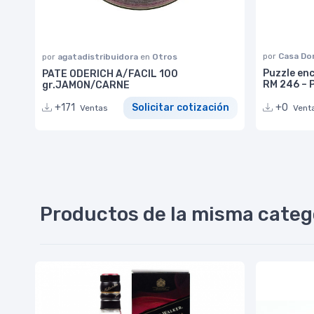
por
Casa Do
por
agatadistribuidora
en
Otros
Puzzle enc
PATE ODERICH A/FACIL 100
RM 246 – 
gr.JAMON/CARNE
+0
+171
Solicitar cotización
Vent
Ventas
Productos de la misma categ