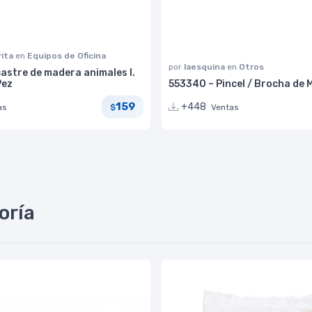
rita
en
Equipos de Oficina
por
laesquina
en
Otros
astre de madera animales I.
Pez
553340 – Pincel / Brocha de M
159
+448
as
Ventas
$
oría