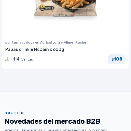
por
tumayorista
en
Agricultura y Alimentación
Papas crinkle McCain x 600g
108
+114
Ventas
$
BOLETÍN
Novedades del mercado B2B
Precios, tendencias y nuevos proveedores. Sin spam.