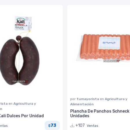
por
tumayorista
en
Agricultura y
ista
en
Agricultura y
Alimentación
ón
Plancha De Panchos Schneck
Kali Dulces Por Unidad
Unidades
73
+107
entas
Ventas
$