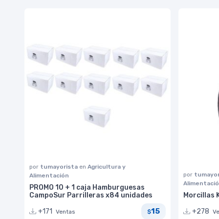
por
tumayorista
en
Agricultura y
por
tumayor
Alimentación
Alimentaci
PROMO 10 + 1 caja Hamburguesas
CampoSur Parrilleras x84 unidades
Morcillas 
15
+171
+278
Ventas
V
$