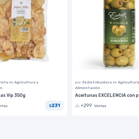
ista
en
Agricultura y
por
3edistribuidora
en
Agricultura
ón
Alimentación
tas Vip 350g
Aceitunas EXCELENCIA con p
231
+299
ntas
Ventas
$