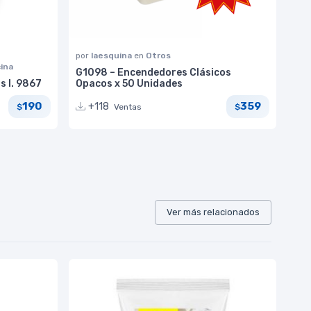
por
laesquina
en
Otros
cina
G1098 – Encendedores Clásicos
s I. 9867
Opacos x 50 Unidades
190
359
+118
Ventas
$
$
Ver más relacionados