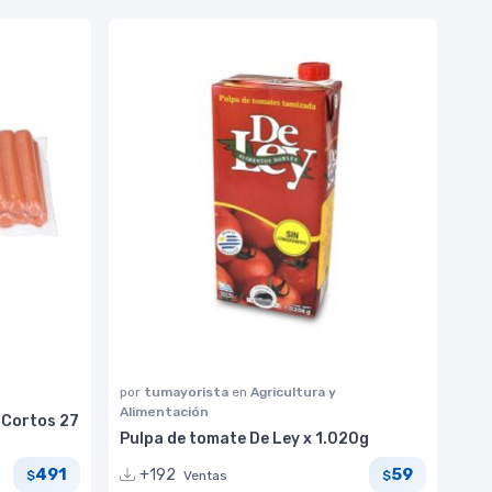
por
tumayorista
en
Agricultura y
Alimentación
 Cortos 27
Pulpa de tomate De Ley x 1.020g
491
59
+192
Ventas
$
$