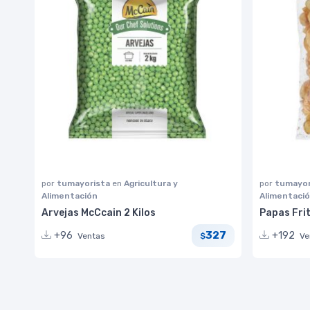
por
tumayorista
en
Agricultura y
por
tumayor
Alimentación
Alimentaci
Arvejas McCcain 2 Kilos
Papas Fri
327
+96
+192
Ventas
Ve
$