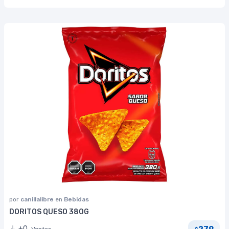
por
canillalibre
en
Bebidas
DORITOS QUESO 380G
279
+0