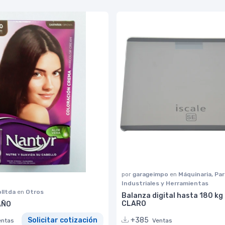
por
garageimpo
en
Máquinaria, Pa
Industriales y Herramientas
lltda
en
Otros
Balanza digital hasta 180 kg 
CLARO
AÑO
+385
Solicitar cotización
Ventas
entas