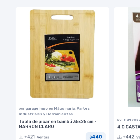
por
garageimpo
en
Máquinaria, Partes
Industriales y Herramientas
por
nuevoso
Tabla de picar en bambú 35x25 cm -
MARRON CLARO
4.0 CAST
440
+421
+442
Ventas
$
V