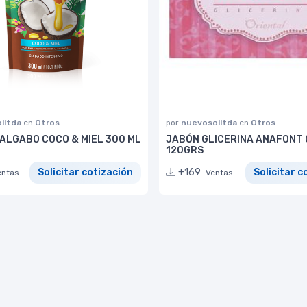
lltda
en
Otros
por
nuevosolltda
en
Otros
ALGABO COCO & MIEL 300 ML
JABÓN GLICERINA ANAFONT 
120GRS
Solicitar cotización
+169
Solicitar c
entas
Ventas