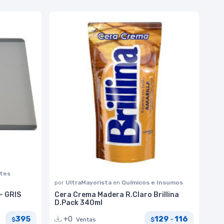
rtes
por
UltraMayorista
en
Químicos e Insumos
- GRIS
Cera Crema Madera R.Claro Brillina
D.Pack 340ml
395
129
116
+0
-
Ventas
$
$