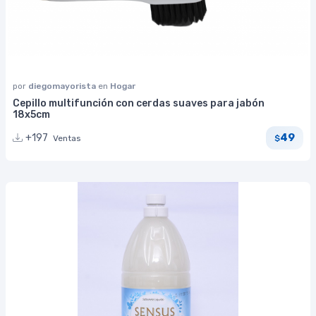
por
diegomayorista
en
Hogar
Cepillo multifunción con cerdas suaves para jabón
18x5cm
49
+197
Ventas
$