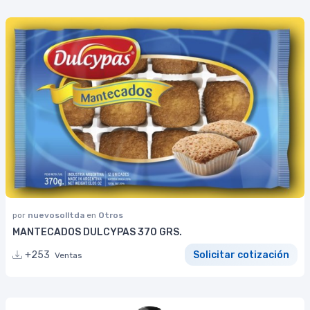
por
nuevosolltda
en
Otros
MANTECADOS DULCYPAS 370 GRS.
+253
Solicitar cotización
Ventas