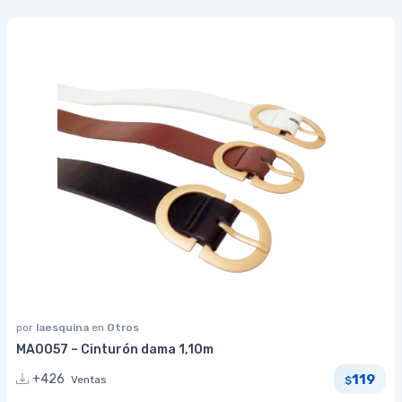
por
laesquina
en
Otros
MA0057 – Cinturón dama 1,10m
119
+426
Ventas
$