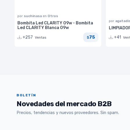
por
suchinasa
en
Otros
por
agatadi
Bombita Led CLARITY 09w - Bombita
Led CLARITY Blanca 09w
LIMPIADOR
75
+257
+41
Ventas
$
Ven
BOLETÍN
Novedades del mercado B2B
Precios, tendencias y nuevos proveedores. Sin spam.