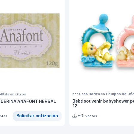
por
Casa Dorita
en
Equipos de Ofi
lltda
en
Otros
Bebé souvenir babyshower p
ICERINA ANAFONT HERBAL
12
+0
Solicitar cotización
Ventas
ntas