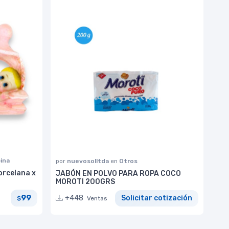
cina
por
nuevosolltda
en
Otros
orcelana x
JABÓN EN POLVO PARA ROPA COCO
MOROTI 200GRS
99
+448
Solicitar cotización
$
Ventas