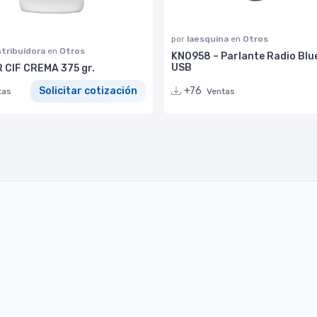
por
laesquina
en
Otros
stribuidora
en
Otros
KN0958 – Parlante Radio Blu
USB
 CIF CREMA 375 gr.
+76
Solicitar cotización
Ventas
tas