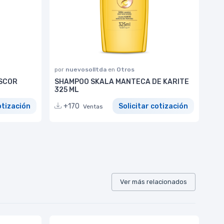
por
nuevosolltda
en
Otros
SCOR
SHAMPOO SKALA MANTECA DE KARITE
325 ML
otización
+170
Solicitar cotización
Ventas
Ver más relacionados