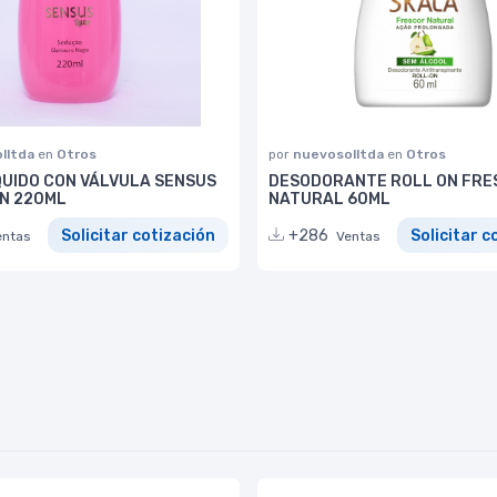
lltda
en
Otros
por
nuevosolltda
en
Otros
QUIDO CON VÁLVULA SENSUS
DESODORANTE ROLL ON FRE
N 220ML
NATURAL 60ML
Solicitar cotización
+286
Solicitar c
entas
Ventas