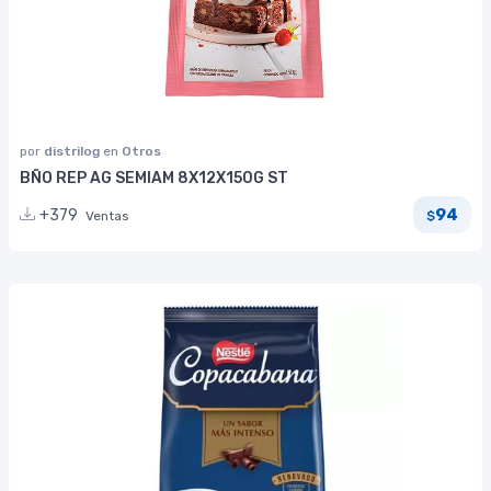
por
distrilog
en
Otros
BÑO REP AG SEMIAM 8X12X150G ST
94
+379
Ventas
$