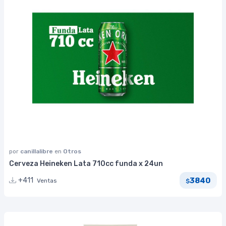
por
canillalibre
en
Otros
Cerveza Heineken Lata 710cc funda x 24un
3840
+411
Ventas
$