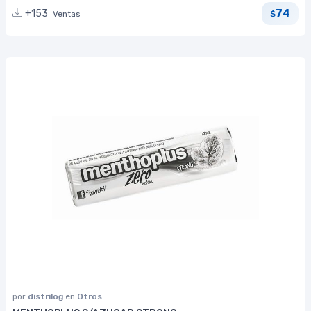
74
+153
Ventas
$
por
distrilog
en
Otros