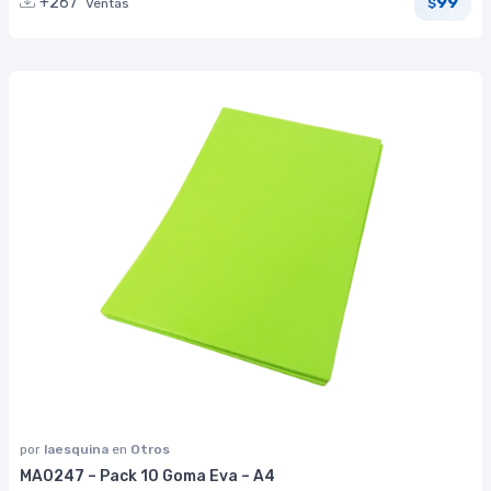
99
+267
Ventas
$
por
laesquina
en
Otros
MA0247 – Pack 10 Goma Eva – A4