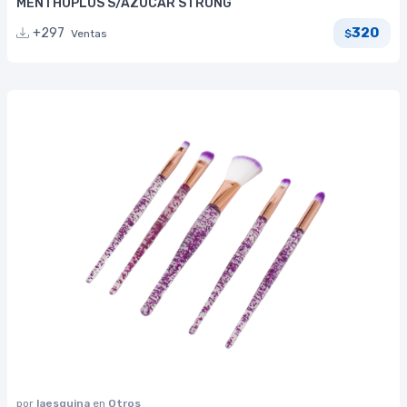
MENTHOPLUS S/AZUCAR STRONG
320
+297
Ventas
$
por
laesquina
en
Otros