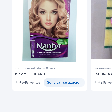
por
nuevosolltda
en
Otros
por
nuevoso
8.32 MIEL CLARO
ESPONJA 
+348
Solicitar cotización
+218
Ventas
Ve