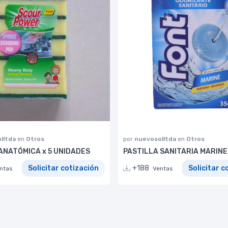
lltda
en
Otros
por
nuevosolltda
en
Otros
ANATÓMICA x 5 UNIDADES
PASTILLA SANITARIA MARINE
Solicitar cotización
+188
Solicitar c
ntas
Ventas