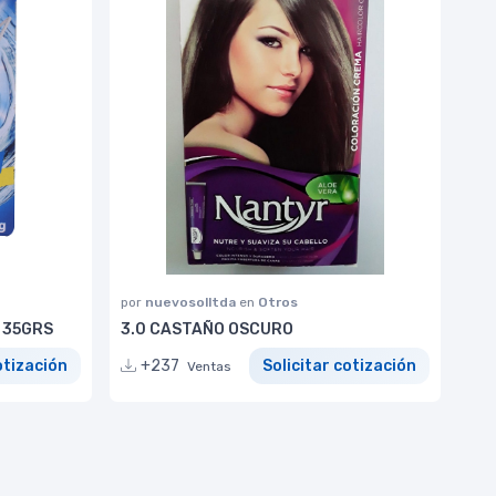
por
nuevosolltda
en
Otros
 35GRS
3.0 CASTAÑO OSCURO
otización
+237
Solicitar cotización
Ventas