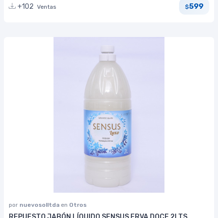
599
+102
Ventas
$
por
nuevosolltda
en
Otros
REPUESTO JABÓN LÍQUIDO SENSUS ERVA DOCE 2LTS