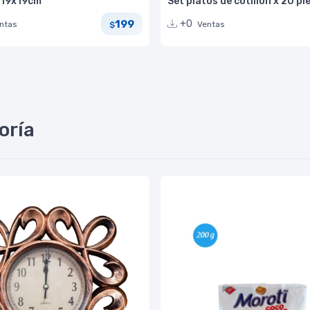
 19x19cm
Set platos de cotillón x 20 pi
199
+0
ntas
Ventas
$
oría