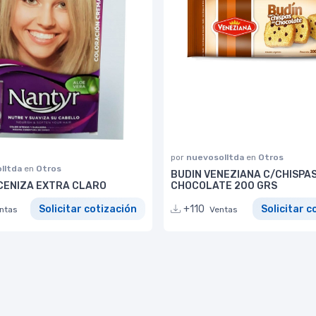
por
nuevosolltda
en
Otros
lltda
en
Otros
BUDIN VENEZIANA C/CHISPA
 CENIZA EXTRA CLARO
CHOCOLATE 200 GRS
Solicitar cotización
+110
Solicitar c
ntas
Ventas