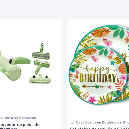
yorista
en
Mascotas
por
Casa Dorita
en
Equipos de Ofi
movedor de pelos de