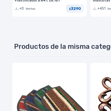
Plastificadora A4 I. DE187
mascotas
3290
+0
+451
Ventas
Ve
$
Productos de la misma categ