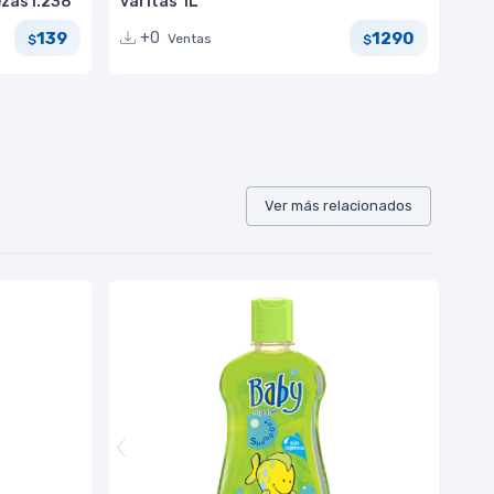
ezas I.238
varitas 1L
139
1290
+0
Ventas
$
$
Ver más relacionados