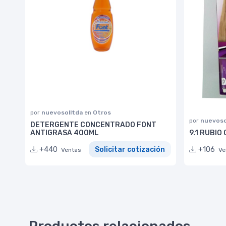
por
nuevosolltda
en
Otros
por
nuevoso
DETERGENTE CONCENTRADO FONT
ANTIGRASA 400ML
9.1 RUBIO
+440
Solicitar cotización
+106
Ventas
Ve