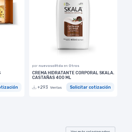
por
nuevosolltda
en
Otros
S
CREMA HIDRATANTE CORPORAL SKALA.
CASTAÑAS 400 ML
otización
+293
Solicitar cotización
Ventas
Ver más relacionados