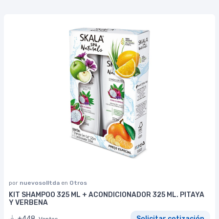
por
nuevosolltda
en
Otros
KIT SHAMPOO 325 ML + ACONDICIONADOR 325 ML. PITAYA
Y VERBENA
+448
Solicitar cotización
Ventas