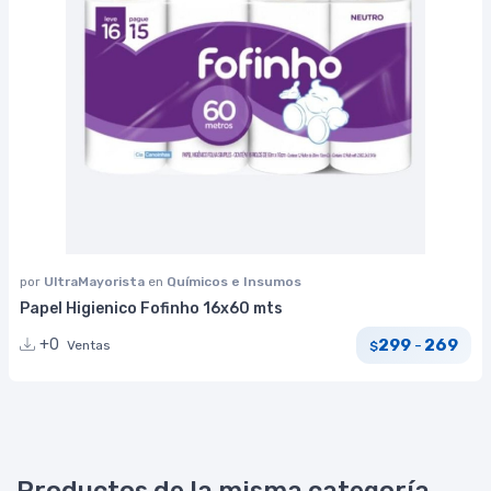
por
UltraMayorista
en
Químicos e Insumos
Papel Higienico Fofinho 16x60 mts
299
269
+0
-
Ventas
$
Productos de la misma categoría