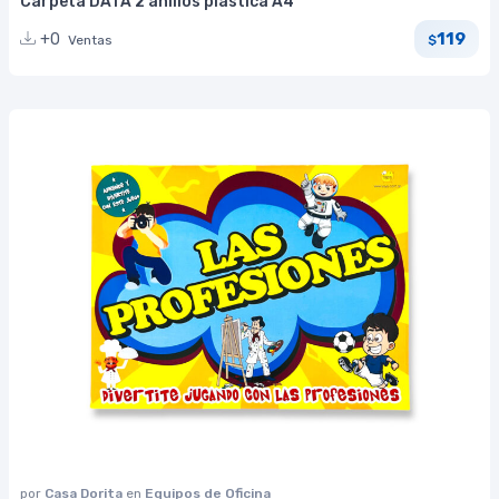
Carpeta DATA 2 anillos plástica A4
119
+0
Ventas
$
por
Casa Dorita
en
Equipos de Oficina