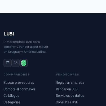
LUSI
El marketplace B2B para
comprar y vender al por mayor
en Uruguay y América Latina.
COMPRADORES
VENDEDORES
Buscar proveedores
Registrar empresa
Compra al por mayor
Vender en LUSI
Catálogos
Servicios de datos
Categorías
Consultas B2B