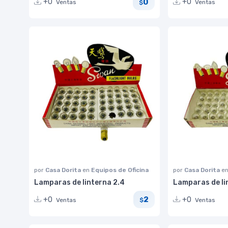
0
+0
+0
Ventas
Ventas
$
por
Casa Dorita
en
Equipos de Oficina
por
Casa Dorita
e
Lamparas de linterna 2.4
Lamparas de li
2
+0
+0
Ventas
Ventas
$