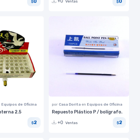
0
0
+0
Ventas
$
$
n
Equipos de Oficina
por
Casa Dorita
en
Equipos de Oficina
nterna 2.5
Repuesto Plástico P / bolígrafo.
2
2
+0
Ventas
$
$