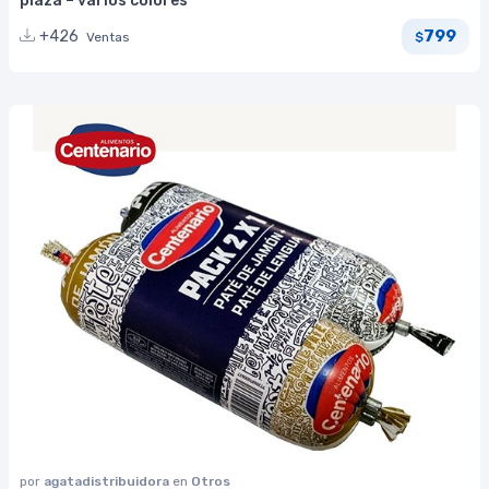
plaza – varios colores
799
+426
Ventas
$
por
agatadistribuidora
en
Otros