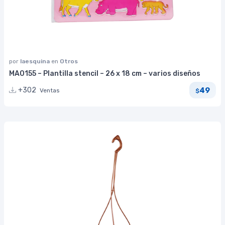
por
laesquina
en
Otros
MA0155 – Plantilla stencil – 26 x 18 cm – varios diseños
49
+302
Ventas
$