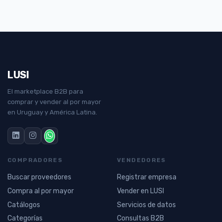
LUSI
El marketplace B2B para
comprar y vender al por mayor
en Uruguay y América Latina.
COMPRADORES
VENDEDORES
Buscar proveedores
Registrar empresa
Compra al por mayor
Vender en LUSI
Catálogos
Servicios de datos
Categorías
Consultas B2B