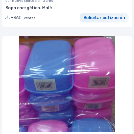
por
nuevosolltda
en
Otros
Sopa energética. Molé
+360
Solicitar cotización
Ventas