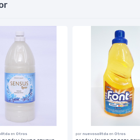
or
lltda
en
Otros
por
nuevosolltda
en
Otros