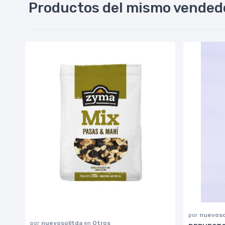
Productos del mismo vended
por
nuevoso
por
nuevosolltda
en
Otros