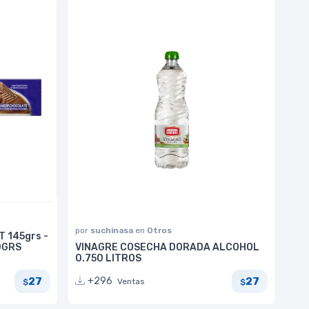
por
suchinasa
en
Otros
T 145grs -
0GRS
VINAGRE COSECHA DORADA ALCOHOL
0.750 LITROS
27
27
+296
Ventas
$
$