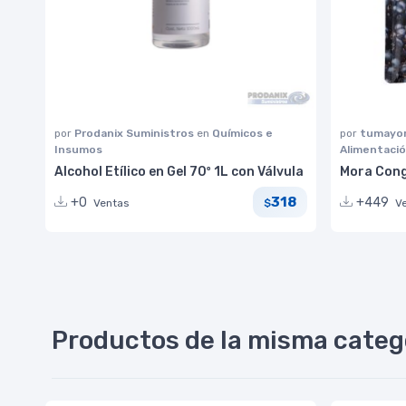
por
Prodanix Suministros
en
Químicos e
por
tumayor
Insumos
Alimentaci
Alcohol Etílico en Gel 70º 1L con Válvula
Mora Cong
318
+0
+449
Ventas
V
$
Productos de la misma categ