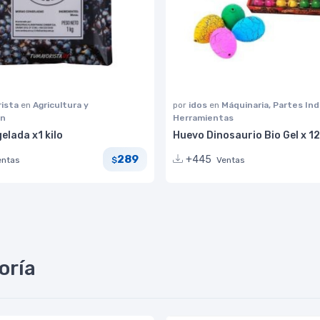
ista
en
Agricultura y
por
idos
en
Máquinaria, Partes Ind
ón
Herramientas
elada x1 kilo
Huevo Dinosaurio Bio Gel x 12
289
+445
entas
Ventas
$
oría