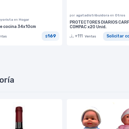
por
agatadistribuidora
en
Otros
yorista
en
Hogar
PROTECTORES DIARIOS CAR
de cocina 34x10cm
COMPAC x20 Unid.
169
+111
Solicitar c
ntas
$
Ventas
oría