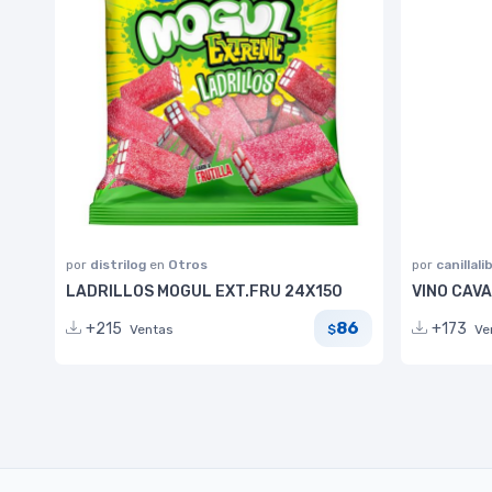
por
distrilog
en
Otros
por
canillali
LADRILLOS MOGUL EXT.FRU 24X150
VINO CAV
86
+215
+173
Ventas
Ve
$