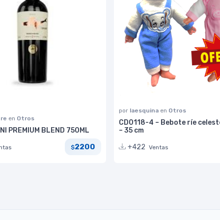
por
laesquina
en
Otros
bre
en
Otros
CD0118-4 – Bebote ríe celest
ANI PREMIUM BLEND 750ML
– 35 cm
2200
+422
ntas
Ventas
$