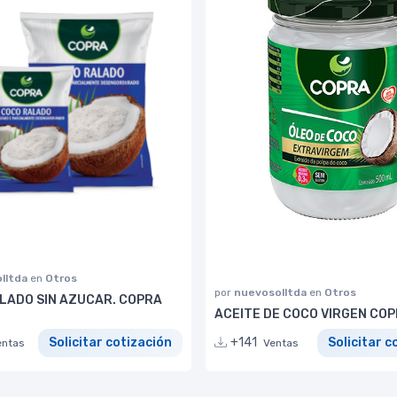
lltda
en
Otros
por
nuevosolltda
en
Otros
LADO SIN AZUCAR. COPRA
ACEITE DE COCO VIRGEN COP
Solicitar cotización
+141
Solicitar c
entas
Ventas