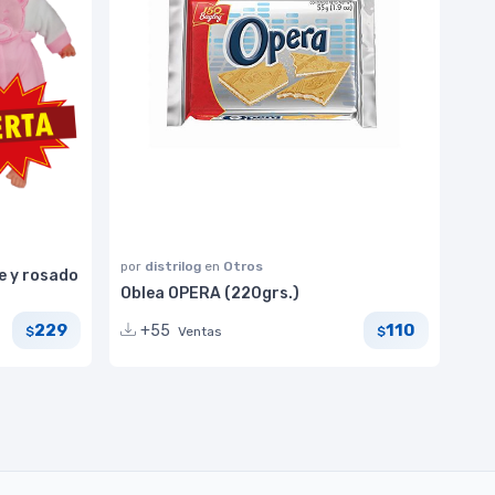
por
distrilog
en
Otros
e y rosado
Oblea OPERA (220grs.)
229
110
+55
Ventas
$
$