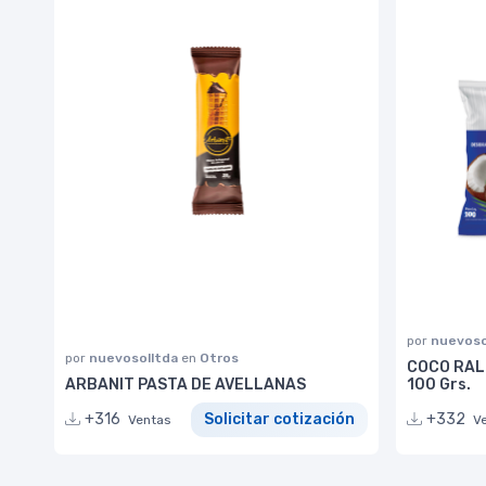
por
nuevoso
por
nuevosolltda
en
Otros
COCO RAL
ARBANIT PASTA DE AVELLANAS
100 Grs.
+316
Solicitar cotización
+332
Ventas
V