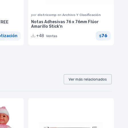
por
districomp
en
Archivo Y Clasificación
Notas Adhesivas 76 x 76mm Flúor
FREE
Amarillo Stick'n
76
+48
otización
Ventas
$
Ver más relacionados