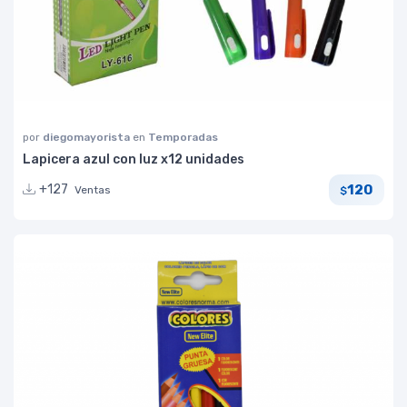
por
diegomayorista
en
Temporadas
Lapicera azul con luz x12 unidades
120
+127
Ventas
$