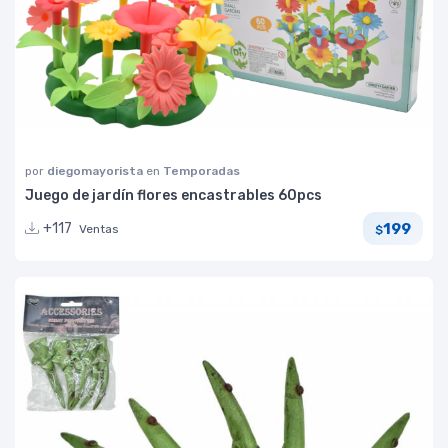
por
diegomayorista
en
Temporadas
Juego de jardín flores encastrables 60pcs
199
+117
Ventas
$