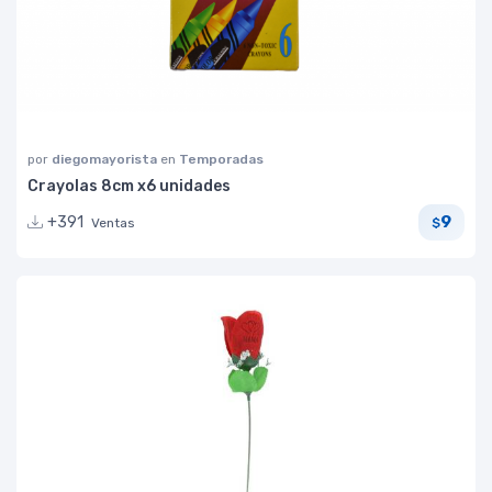
por
diegomayorista
en
Temporadas
Crayolas 8cm x6 unidades
9
+391
Ventas
$