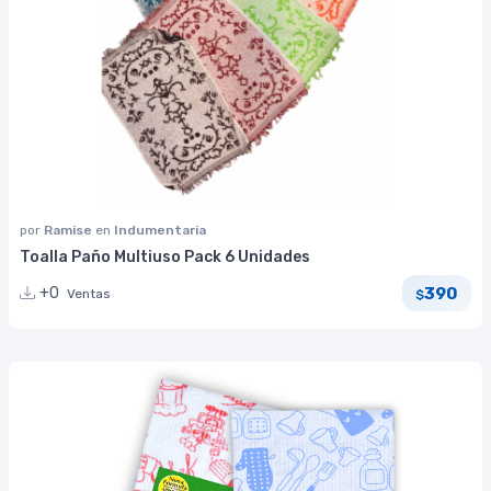
por
Ramise
en
Indumentaria
Toalla Paño Multiuso Pack 6 Unidades
390
+0
Ventas
$