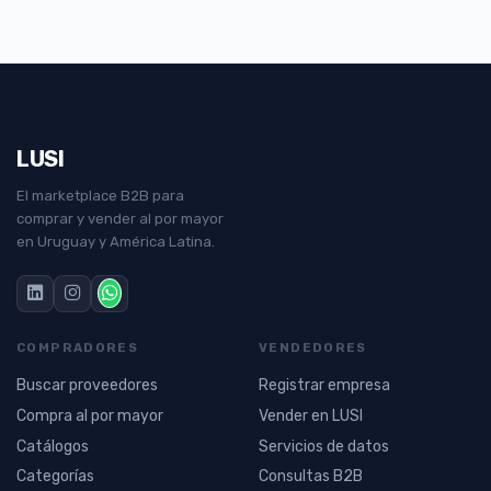
LUSI
El marketplace B2B para
comprar y vender al por mayor
en Uruguay y América Latina.
COMPRADORES
VENDEDORES
Buscar proveedores
Registrar empresa
Compra al por mayor
Vender en LUSI
Catálogos
Servicios de datos
Categorías
Consultas B2B