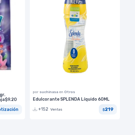
por
suchinasa
en
Otros
gr.
Edulcorante SPLENDA Líquido 60ML
aja$9.20
219
+152
otización
Ventas
$