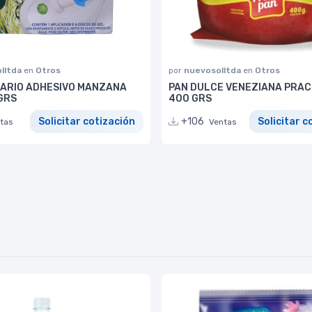
lltda
en
Otros
por
nuevosolltda
en
Otros
TARIO ADHESIVO MANZANA
PAN DULCE VENEZIANA PRAC
GRS
400 GRS
Solicitar cotización
+106
Solicitar c
tas
Ventas