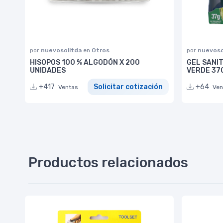
por
nuevosolltda
en
Otros
por
nuevoso
HISOPOS 100 % ALGODÓN X 200
GEL SANI
UNIDADES
VERDE 37
+417
Solicitar cotización
+64
Ventas
Ven
Productos relacionados