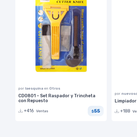
por
laesquina
en
Otros
por
nuevoso
CD0801 – Set Raspador y Trincheta
con Repuesto
Limpiador
55
+416
+188
Ventas
$
Ve