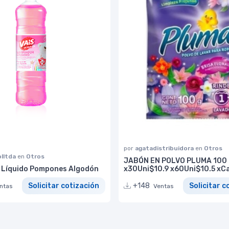
por
agatadistribuidora
en
Otros
lltda
en
Otros
JABÓN EN POLVO PLUMA 100 
 Líquido Pompones Algodón
x30Uni$10.9 x60Uni$10.5 xC
Solicitar cotización
+148
Solicitar c
ntas
Ventas