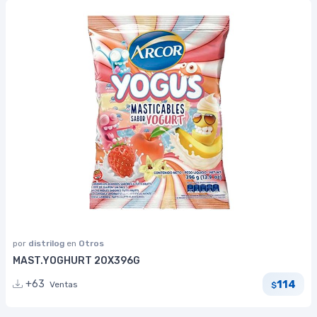
por
distrilog
en
Otros
MAST.YOGHURT 20X396G
114
+63
Ventas
$