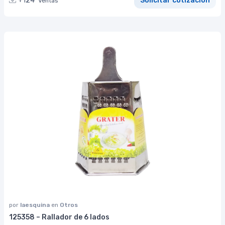
+124
Solicitar cotización
Ventas
por
laesquina
en
Otros
125358 – Rallador de 6 lados