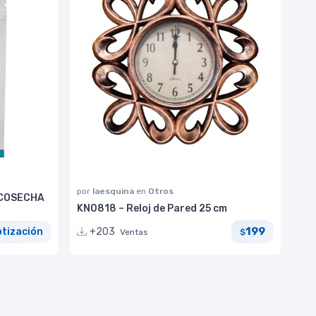
por
laesquina
en
Otros
 COSECHA
KN0818 – Reloj de Pared 25 cm
199
+203
otización
Ventas
$