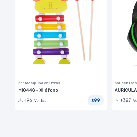
por
laesquina
en
Otros
por
centrom
MI0448 – Xilófono
AURICULA
99
+96
+387
Ventas
V
$