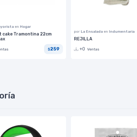
yorista
en
Hogar
por
La Ensalada
en
Indumentaria
t cake Tramontina 22cm
Max
REJILLA
259
+0
entas
Ventas
$
oría