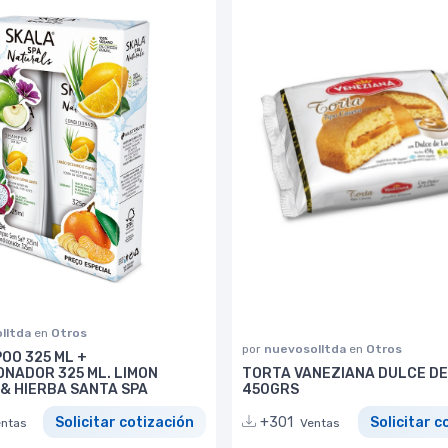
lltda
en
Otros
por
nuevosolltda
en
Otros
OO 325 ML +
ONADOR 325 ML. LIMON
TORTA VANEZIANA DULCE DE
 & HIERBA SANTA SPA
450GRS
Solicitar cotización
+301
Solicitar c
entas
Ventas