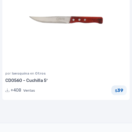
por
laesquina
en
Otros
CD0560 – Cuchilla 5″
39
+408
Ventas
$