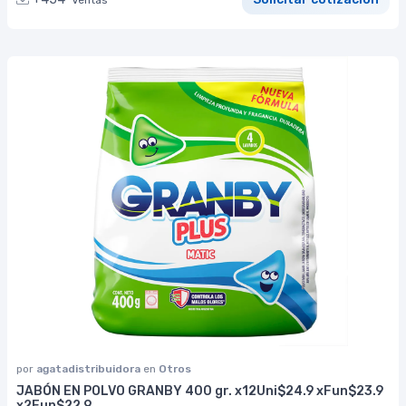
Ventas
por
agatadistribuidora
en
Otros
JABÓN EN POLVO GRANBY 400 gr. x12Uni$24.9 xFun$23.9
x2Fun$22.9