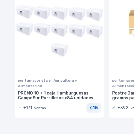
por
tumayorista
en
Agricultura y
por
tumayor
Alimentación
Alimentaci
PROMO 10 + 1 caja Hamburguesas
Postre Da
CampoSur Parrilleras x84 unidades
gramos pa
15
+171
+392
Ventas
V
$