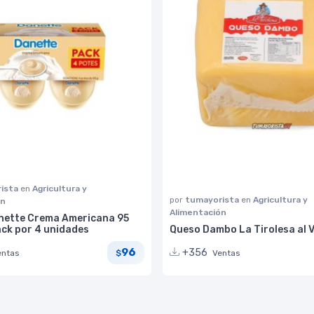
ista
en
Agricultura y
por
tumayorista
en
Agricultura y
ón
Alimentación
nette Crema Americana 95
ck por 4 unidades
Queso Dambo La Tirolesa al Va
96
+356
entas
Ventas
$