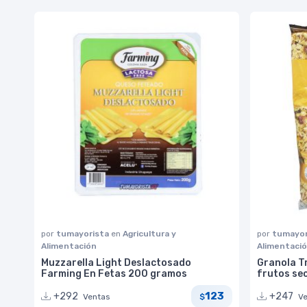
por
tumayorista
en
Agricultura y
por
tumayor
Alimentación
Alimentaci
Muzzarella Light Deslactosado
Granola T
Farming En Fetas 200 gramos
frutos se
123
+292
+247
Ventas
V
$