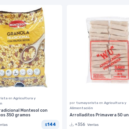
ista
en
Agricultura y
por
tumayorista
en
Agricultura y
ón
Alimentación
radicional Montesol con
cos 350 gramos
Arrolladitos Primavera 50 u
144
+356
entas
Ventas
$