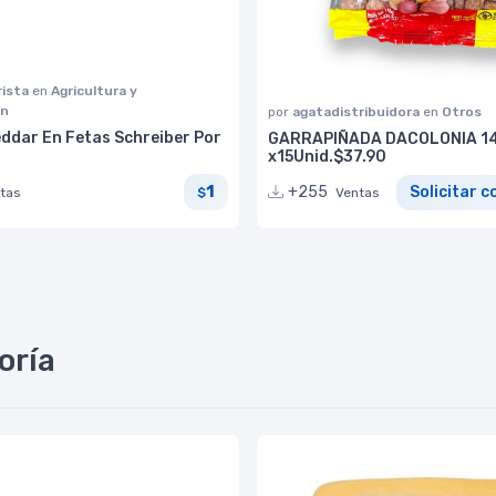
ista
en
Agricultura y
ón
por
agatadistribuidora
en
Otros
ddar En Fetas Schreiber Por
GARRAPIÑADA DACOLONIA 14
x15Unid.$37.90
1
+255
Solicitar c
tas
$
Ventas
oría