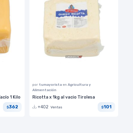
por
tumayorista
en
Agricultura y
Alimentación
cío 1 Kilo
Ricotta x 1kg al vacio Tirolesa
362
101
+402
Ventas
$
$