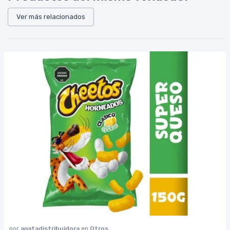
Ver más relacionados
por
agatadistribuidora
en
Otros