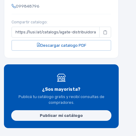
099848796
Compartir catalogo:
Descargar catalogo PDF
¿Sos mayorista?
Publicá tu catálogo gratis y recibí consultas de
compradores.
Publicar mi catálogo