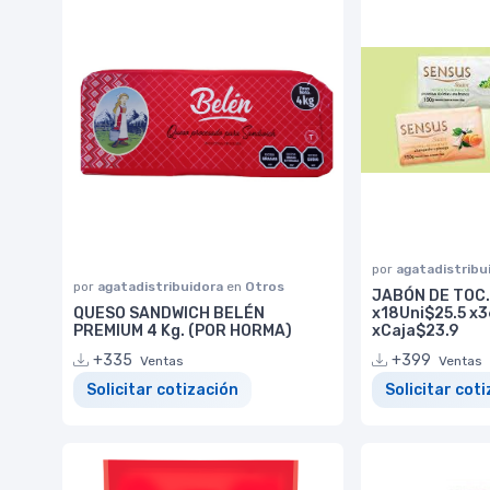
por
agatadistribu
por
agatadistribuidora
en
Otros
JABÓN DE TOC.
QUESO SANDWICH BELÉN
x18Uni$25.5 x
PREMIUM 4 Kg. (POR HORMA)
xCaja$23.9
+335
+399
Ventas
Ventas
Solicitar cotización
Solicitar cot