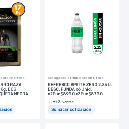
idora
en
Otros
por
agatadistribuidora
en
Otros
ERRO RAZA
REFRESCO SPRITE ZERO 2.25 Lt
 Kg. DOG
DESC. FUNDA x6 Unid.
IQUETA NEGRA
x2Fun$899.0 x3Fun$879.0
+72
Ventas
ización
Solicitar cotización