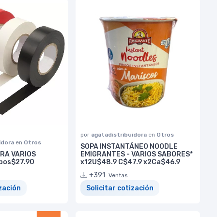
por
agatadistribuidora
en
Otros
idora
en
Otros
SOPA INSTANTÁNEO NOODLE
RA VARIOS
EMIGRANTES - VARIOS SABORES*
bos$27.90
x12U$48.9 C$47.9 x2Ca$46.9
+391
Ventas
ización
Solicitar cotización