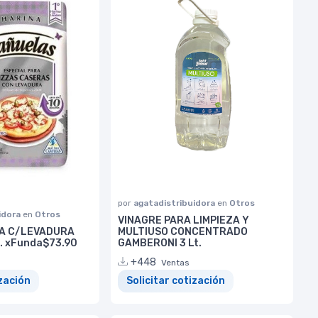
por
agatadistribuidora
en
Otros
idora
en
Otros
VINAGRE PARA LIMPIEZA Y
ZA C/LEVADURA
MULTIUSO CONCENTRADO
. xFunda$73.90
GAMBERONI 3 Lt.
+448
Ventas
ización
Solicitar cotización