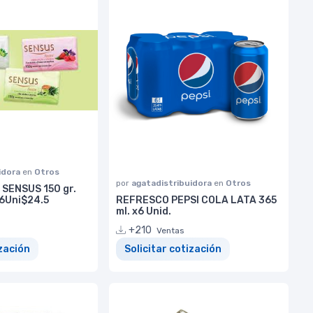
idora
en
Otros
por
agatadistribuidora
en
Otros
 SENSUS 150 gr.
36Uni$24.5
REFRESCO PEPSI COLA LATA 365
ml. x6 Unid.
+210
Ventas
ización
Solicitar cotización