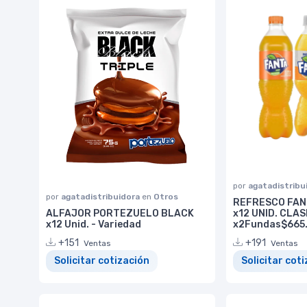
por
agatadistribu
por
agatadistribuidora
en
Otros
REFRESCO FAN
ALFAJOR PORTEZUELO BLACK
x12 UNID. CLA
x12 Unid. - Variedad
x2Fundas$665
+151
+191
Ventas
Ventas
Solicitar cotización
Solicitar cot