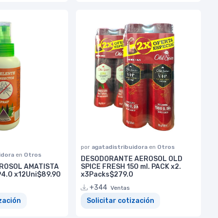
por
agatadistribuidora
en
Otros
idora
en
Otros
DESODORANTE AEROSOL OLD
ROSOL AMATISTA
SPICE FRESH 150 ml. PACK x2.
94.0 x12Uni$89.90
x3Packs$279.0
+344
Ventas
ización
Solicitar cotización