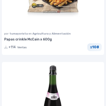
por
tumayorista
en
Agricultura y Alimentación
Papas crinkle McCain x 600g
108
+114
Ventas
$