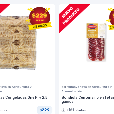
ista
en
Agricultura y
por
tumayorista
en
Agricultura y
ón
Alimentación
tas Congeladas One Fry 2,5
Bondiola Centenario en feta
gamos
229
+161
entas
Ventas
$