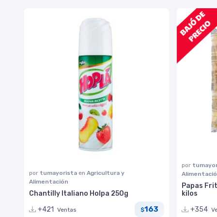
por
tumayor
por
tumayorista
en
Agricultura y
Alimentaci
Alimentación
Papas Fri
Chantilly Italiano Holpa 250g
kilos
163
+421
+354
Ventas
V
$