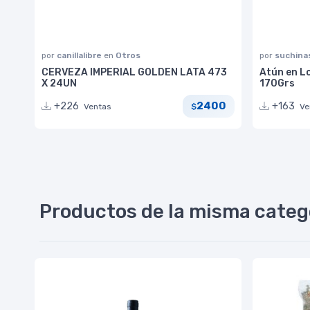
por
canillalibre
en
Otros
por
suchina
CERVEZA IMPERIAL GOLDEN LATA 473
Atún en 
X 24UN
170Grs
2400
+226
+163
Ventas
Ve
$
Productos de la misma categ