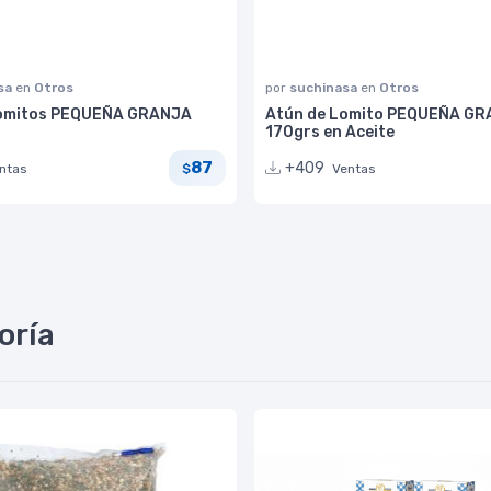
sa
en
Otros
por
suchinasa
en
Otros
Lomitos PEQUEÑA GRANJA
Atún de Lomito PEQUEÑA G
170grs en Aceite
87
+409
ntas
Ventas
$
oría