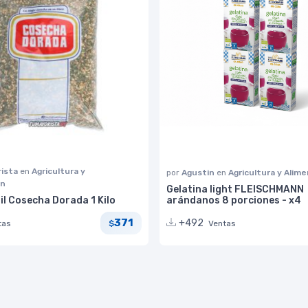
ista
en
Agricultura y
por
Agustin
en
Agricultura y Alim
ón
Gelatina light FLEISCHMANN
jil Cosecha Dorada 1 Kilo
arándanos 8 porciones - x4
371
+492
tas
Ventas
$