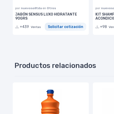
por
nuevosolltda
en
Otros
por
nuevoso
JABÓN SENSUS LUXO HIDRATANTE
KIT SHAMP
90GRS
ACONDICIO
+439
Solicitar cotización
+98
Ventas
Ven
Productos relacionados