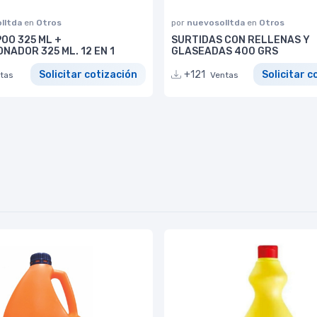
lltda
en
Otros
por
nuevosolltda
en
Otros
OO 325 ML +
SURTIDAS CON RELLENAS Y
NADOR 325 ML. 12 EN 1
GLASEADAS 400 GRS
Solicitar cotización
+121
Solicitar c
tas
Ventas