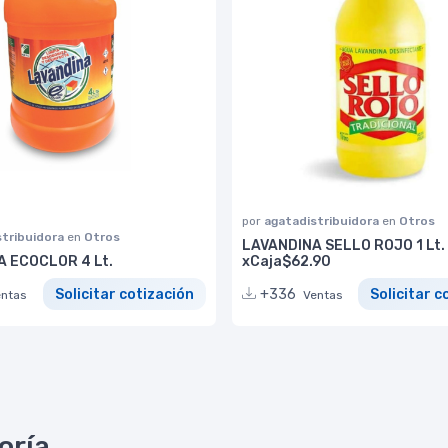
por
agatadistribuidora
en
Otros
stribuidora
en
Otros
LAVANDINA SELLO ROJO 1 Lt.
 ECOCLOR 4 Lt.
xCaja$62.90
Solicitar cotización
+336
Solicitar c
entas
Ventas
oría