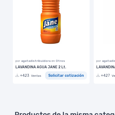
por
agatadistribuidora
en
Otros
por
agatadi
LAVANDINA AGUA JANE 2 Lt.
LAVANDINA
+423
Solicitar cotización
+427
Ventas
V
Productos de la misma categ