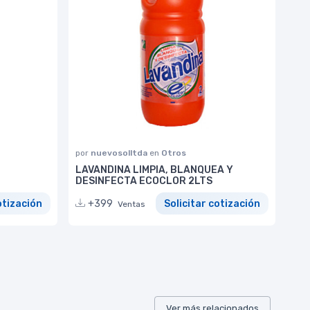
por
nuevosolltda
en
Otros
LAVANDINA LIMPIA, BLANQUEA Y
DESINFECTA ECOCLOR 2LTS
otización
+399
Solicitar cotización
Ventas
Ver más relacionados