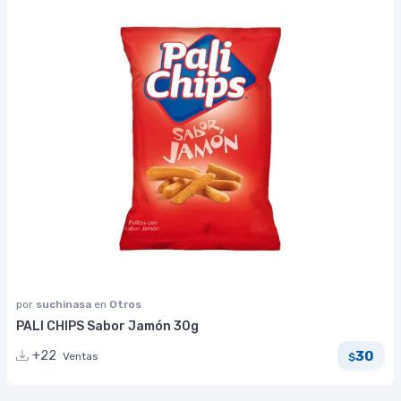
por
suchinasa
en
Otros
PALI CHIPS Sabor Jamón 30g
30
+22
Ventas
$