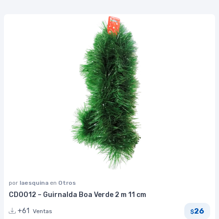
por
laesquina
en
Otros
CD0012 – Guirnalda Boa Verde 2 m 11 cm
26
+61
Ventas
$