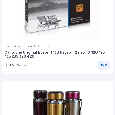
por
districomp
en
Cartuchos
Cartucho Original Epson T133 Negro T 22 25 TX 120 125
135 235 320 420
22
+61
Ventas
$