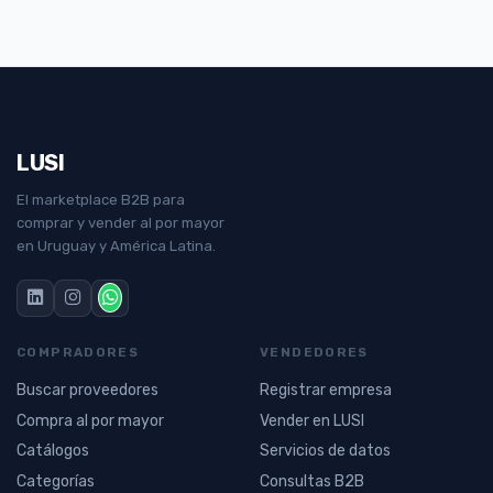
LUSI
El marketplace B2B para
comprar y vender al por mayor
en Uruguay y América Latina.
COMPRADORES
VENDEDORES
Buscar proveedores
Registrar empresa
Compra al por mayor
Vender en LUSI
Catálogos
Servicios de datos
Categorías
Consultas B2B