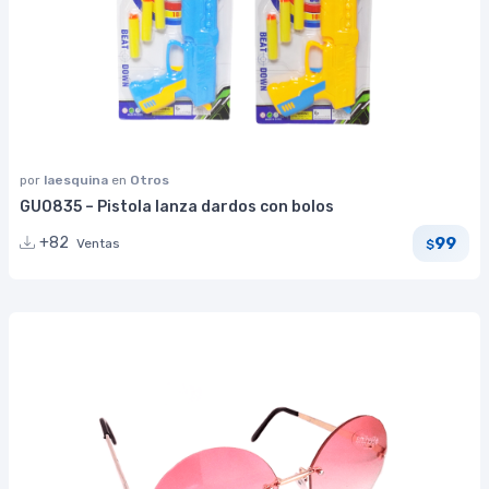
por
laesquina
en
Otros
GU0835 – Pistola lanza dardos con bolos
99
+82
Ventas
$