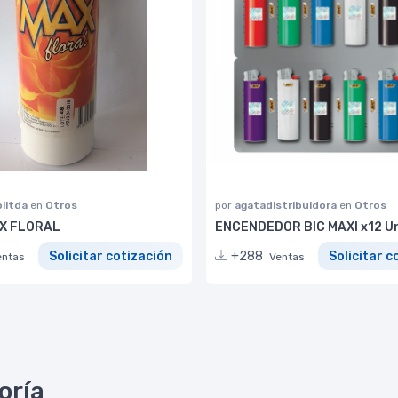
lltda
en
Otros
por
agatadistribuidora
en
Otros
X FLORAL
ENCENDEDOR BIC MAXI x12 Un
Solicitar cotización
+288
Solicitar c
entas
Ventas
oría