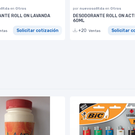
lltda
en
Otros
por
nuevosolltda
en
Otros
NTE ROLL ON LAVANDA
DESODORANTE ROLL ON ACT
60ML
Solicitar cotización
+20
Solicitar c
ntas
Ventas