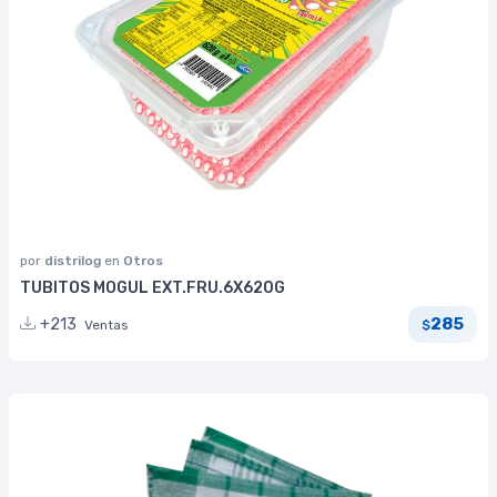
por
distrilog
en
Otros
TUBITOS MOGUL EXT.FRU.6X620G
285
+213
Ventas
$