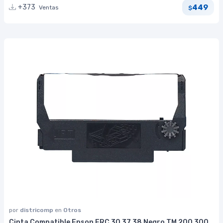
449
+373
Ventas
$
por
districomp
en
Otros
Cinta Compatible Epson ERC 30 37 38 Negro TM 200 300