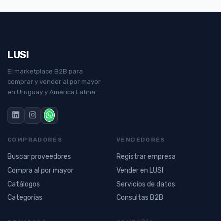
LUSI
El marketplace B2B para
comprar y vender al por mayor
en Uruguay y América Latina.
COMPRADORES
VENDEDORES
Buscar proveedores
Registrar empresa
Compra al por mayor
Vender en LUSI
Catálogos
Servicios de datos
Categorías
Consultas B2B